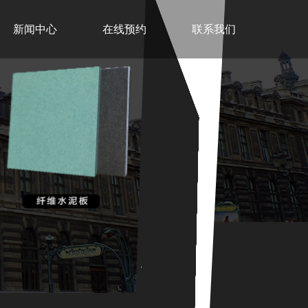
新闻中心
在线预约
联系我们