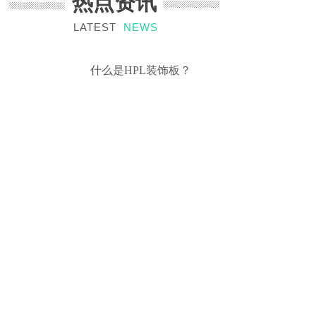
热点资讯
LATEST
NEWS
什么是HPL装饰板？
2019-08-01
玻镁夹芯板的主要芯材有哪些？
2019-07-29
什么是纤维水泥板？纤维水泥板的用途？
2019-07-25
上海国际绿色建筑建材博览会
2019-07-22
什么是冰火板
2019-07-22
防火板贴面施工流程
2019-07-12
防火板的施工方法
2019-07-04