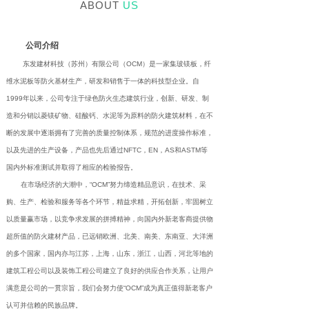
ABOUT
US
公司介绍
东发建材科技（苏州）有限公司（OCM）是一家集玻镁板，纤
维水泥板等防火基材生产，研发和销售于一体的科技型企业。自
1999年以来，公司专注于绿色防火生态建筑行业，创新、研发、制
造和分销以菱镁矿物、硅酸钙、水泥等为原料的防火建筑材料，在不
断的发展中逐渐拥有了完善的质量控制体系，规范的进度操作标准，
以及先进的生产设备，产品也先后通过NFTC，EN，AS和ASTM等
国内外标准测试并取得了相应的检验报告。
在市场经济的大潮中，“OCM”努力缔造精品意识，在技术、采
购、生产、检验和服务等各个环节，精益求精，开拓创新，牢固树立
以质量赢市场，以竞争求发展的拼搏精神，向国内外新老客商提供物
超所值的防火建材产品，已远销欧洲、北美、南美、东南亚、大洋洲
的多个国家，国内亦与江苏，上海，山东，浙江，山西，河北等地的
建筑工程公司以及装饰工程公司建立了良好的供应合作关系，让用户
满意是公司的一贯宗旨，我们会努力使“OCM”成为真正值得新老客户
认可并信赖的民族品牌。