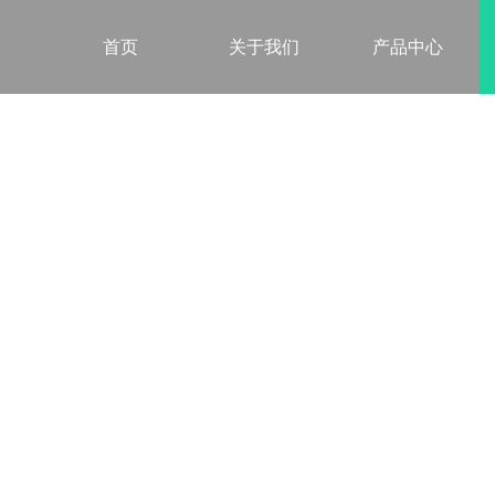
首页
关于我们
产品中心